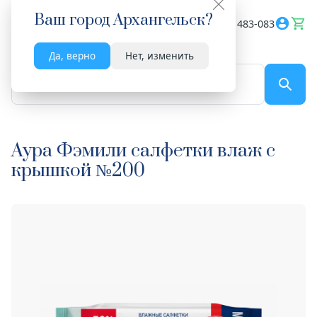
Ваш город
Архангельск
?
Весь сайт
8182 483-083
Да, верно
Нет, изменить
По названию...
Аура Фэмили салфетки влаж с
крышкой №200