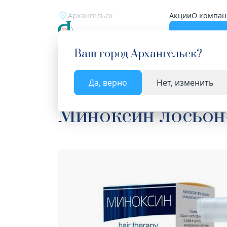
Архангельск
Акции
О компан
Катало
Ваш город
Архангельск
?
Да, верно
Нет, изменить
Главная
Каталог
Косметика
Средства для р
Миноксин лосьон-