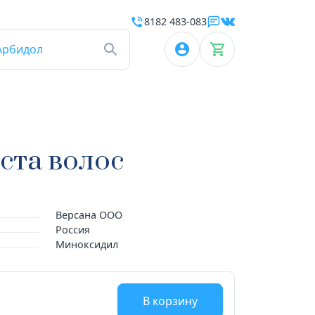
8182 483-083
Арбидол
ста волос
Версана ООО
Россия
Миноксидил
В корзину