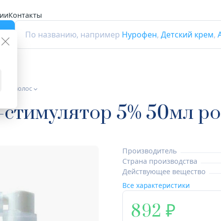
ии
Контакты
г
По названию, например
Нурофен
,
Детский крем
,
оста волос
стимулятор 5% 50мл ро
Производитель
Страна производства
Действующее вещество
Все характеристики
892