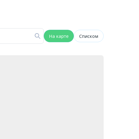
На карте
Списком