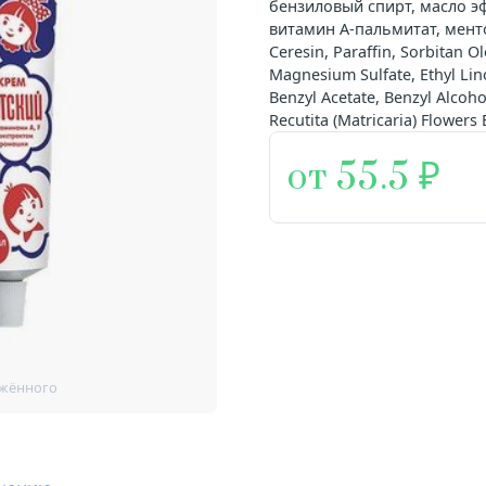
бензиловый спирт, масло э
витамин А-пальмитат, ментол
Ceresin, Paraffin, Sorbitan O
Magnesium Sulfate, Ethyl Lino
Benzyl Acetate, Benzyl Alcoho
Recutita (Matricaria) Flowers 
от 55.5