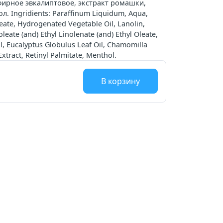
фирное эвкалиптовое, экстракт ромашки,
. Ingridients: Paraffinum Liquidum, Aqua,
leate, Hydrogenated Vegetable Oil, Lanolin,
leate (and) Ethyl Linolenate (and) Ethyl Oleate,
l, Eucalyptus Globulus Leaf Oil, Сhamomilla
Extract, Retinyl Palmitate, Menthol.
В корзину