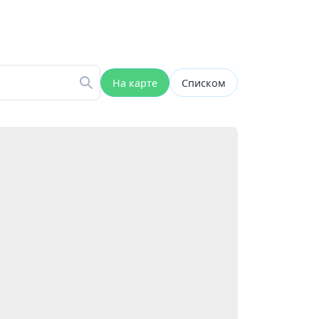
На карте
Списком