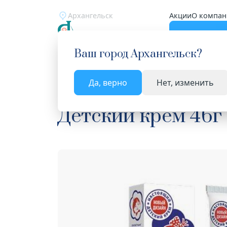
Архангельск
Акции
О компан
Катало
Ваш город
Архангельск
?
Да, верно
Нет, изменить
Главная
Каталог
Мама и малыш
Средства 
Детский крем 46г