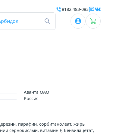
8182 483-083
Арбидол
Аванта ОАО
Россия
церезин, парафин, сорбитанолеат, жиры
ний сернокислый, витамин F, бензилацетат,