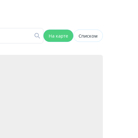
На карте
Списком