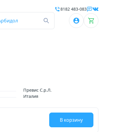
8182 483-083
Арбидол
Превис С.р.Л.
Италия
В корзину