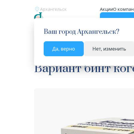
Архангельск
Акции
О компан
Катало
Ваш город
Архангельск
?
Да, верно
Нет, изменить
Главная
Каталог
Медицинские изделия
Би
Вариант бинт ко