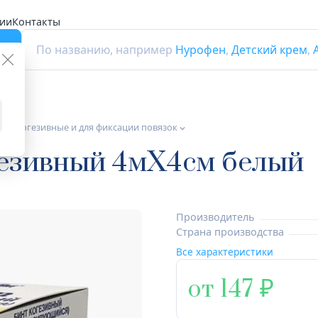
ии
Контакты
г
По названию, например
Нурофен
,
Детский крем
,
нты когезивные и для фиксации повязок
гезивный 4мX4см белый
Производитель
Страна производства
Все характеристики
от 147