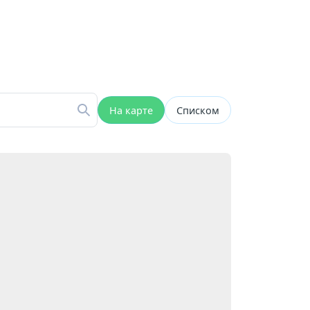
На карте
Списком