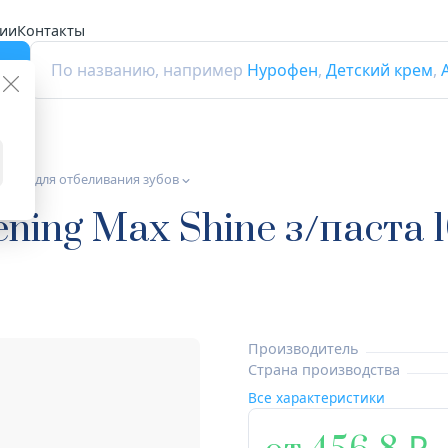
ии
Контакты
г
По названию, например
Нурофен
,
Детский крем
,
дства для отбеливания зубов
ning Max Shine з/паста 
Производитель
Страна производства
Все характеристики