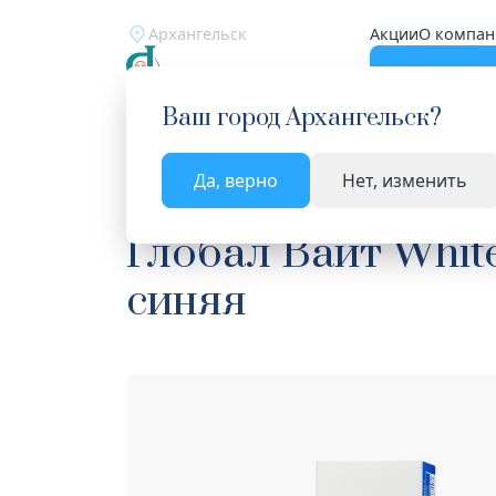
Архангельск
Акции
О компан
Катало
Ваш город
Архангельск
?
Да, верно
Нет, изменить
Главная
Каталог
Уход за полостью рта
Сре
Глобал Вайт White
синяя