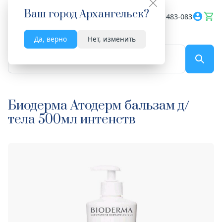
Ваш город
Архангельск
?
Весь сайт
8182 483-083
Да, верно
Нет, изменить
По названию...
Биодерма Атодерм бальзам д/
тела 500мл интенств