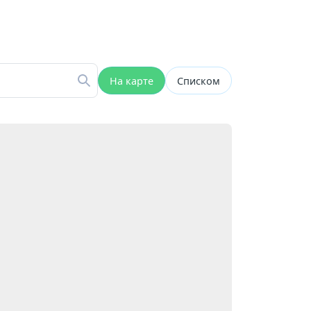
На карте
Списком