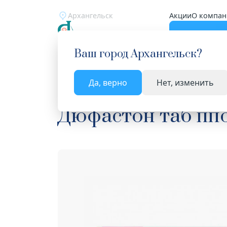
Архангельск
Акции
О компан
Катало
Ваш город
Архангельск
?
Да, верно
Нет, изменить
Главная
Каталог
Лекарства и БАД
Гестаген
Дюфастон таб пп