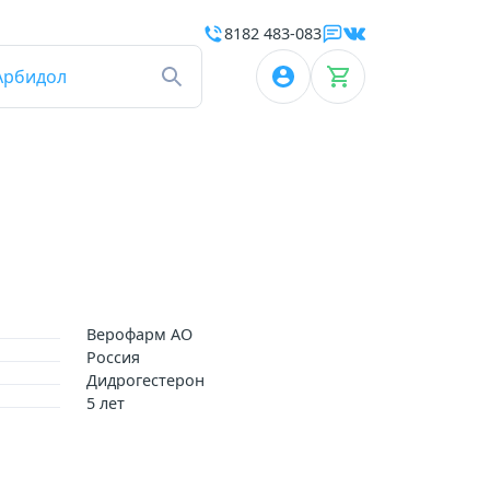
8182 483-083
Арбидол
Верофарм АО
Россия
Дидрогестерон
5 лет