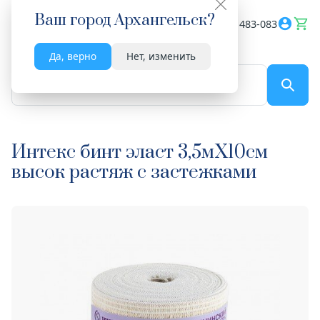
Ваш город
Архангельск
?
Весь сайт
8182 483-083
Да, верно
Нет, изменить
По названию...
Интекс бинт эласт 3,5мX10см
высок растяж с застежками