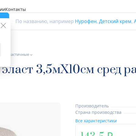
ии
Контакты
г
По названию, например
Нурофен
,
Детский крем
,
нты эластичные
 эласт 3,5мX10см сред р
Производитель
Страна производства
Все характеристики