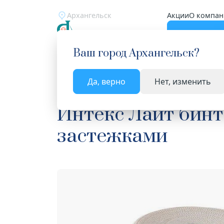
Архангельск
Акции
О компан
Катало
Ваш город
Архангельск
?
Да, верно
Нет, изменить
Главная
Каталог
Медицинские изделия
Би
Интекс Лайт бинт
застежками