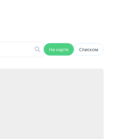
На карте
Списком