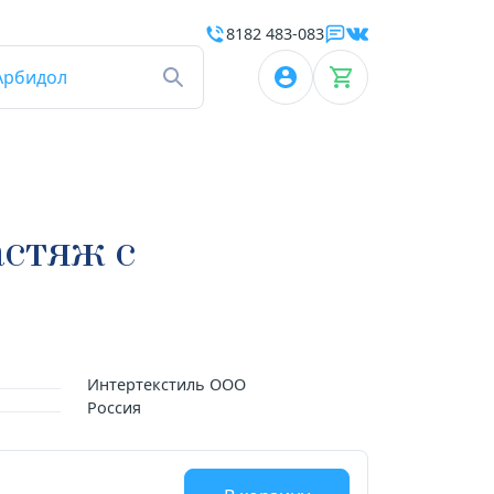
8182 483-083
Арбидол
астяж с
Интертекстиль ООО
Россия