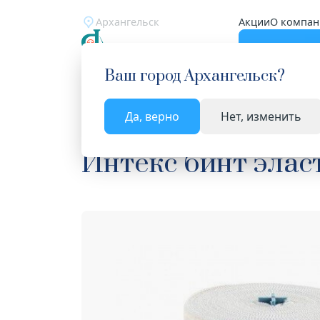
Архангельск
Акции
О компан
Катало
Ваш город
Архангельск
?
Да, верно
Нет, изменить
Главная
Каталог
Медицинские изделия
Би
Интекс бинт элас