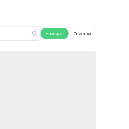
На карте
Списком