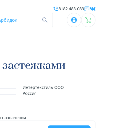
8182 483-083
Арбидол
с застежками
Интертекстиль ООО
Россия
 назначения