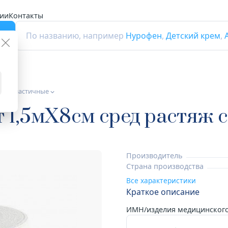
ии
Контакты
г
По названию, например
Нурофен
,
Детский крем
,
нты эластичные
т 1,5мX8см сред растяж 
Производитель
Страна производства
Все характеристики
Краткое описание
ИМН/изделия медицинского