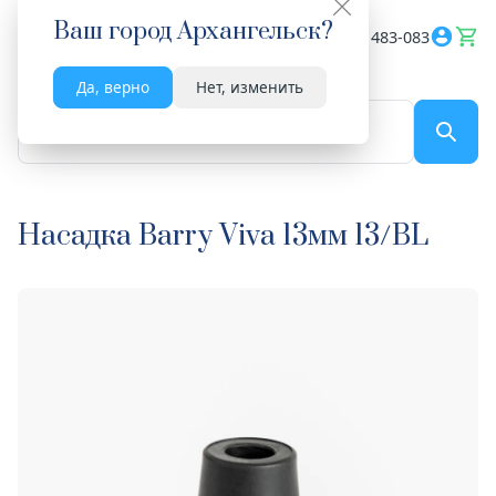
Ваш город
Архангельск
?
Весь сайт
8182 483-083
Да, верно
Нет, изменить
По названию...
Насадка Barry Viva 13мм 13/BL