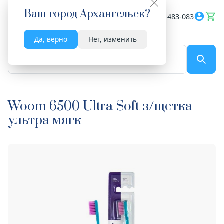
Ваш город
Архангельск
?
Весь сайт
8182 483-083
Да, верно
Нет, изменить
По названию...
Woom 6500 Ultra Soft з/щетка
ультра мягк