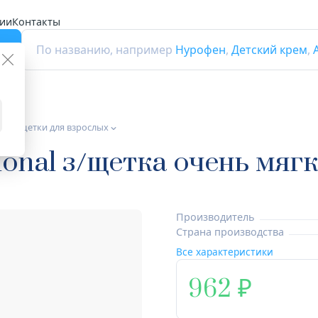
ии
Контакты
г
По названию, например
Нурофен
,
Детский крем
,
ные щетки для взрослых
ional з/щетка очень мягк
Производитель
Страна производства
Все характеристики
962