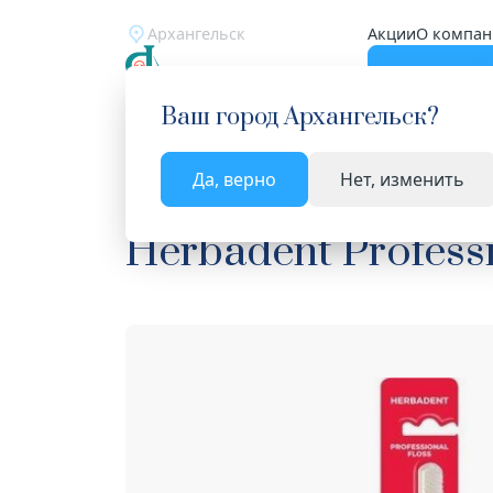
Архангельск
Акции
О компан
Катало
Ваш город
Архангельск
?
Да, верно
Нет, изменить
Главная
Каталог
Уход за полостью рта
Зуб
Herbadent Profess