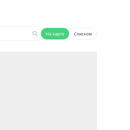
На карте
Списком