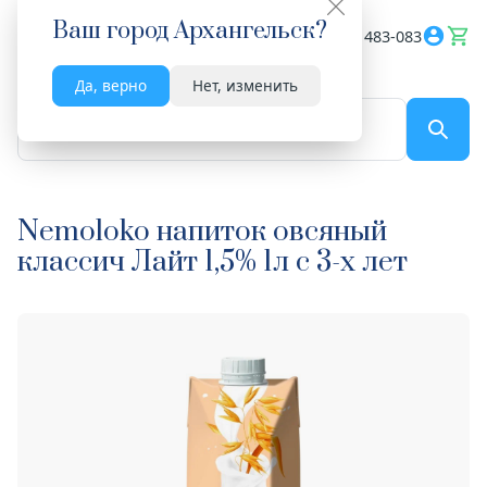
Ваш город
Архангельск
?
Весь сайт
8182 483-083
Да, верно
Нет, изменить
По названию...
Nemoloko напиток овсяный
классич Лайт 1,5% 1л с 3-х лет