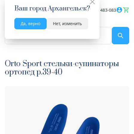
Ваш город
Архангельск
?
Весь сайт
8182 483-083
Да, верно
Нет, изменить
По названию...
Orto Sport стельки-супинаторы
ортопед р.39-40