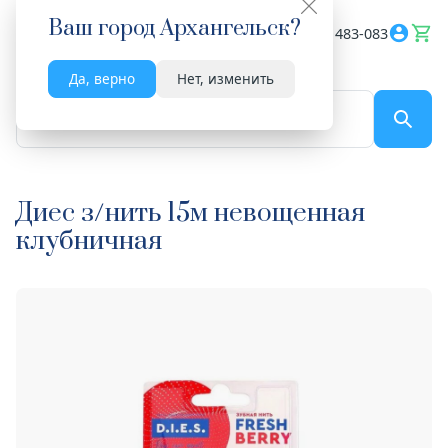
Ваш город
Архангельск
?
Весь сайт
8182 483-083
Да, верно
Нет, изменить
По названию...
Диес з/нить 15м невощенная
клубничная