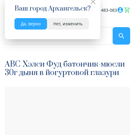
Ваш город
Архангельск
?
Весь сайт
8182 483-083
Да, верно
Нет, изменить
По названию...
ABC Хэлси Фуд батончик-мюсли
30г дыня в йогуртовой глазури