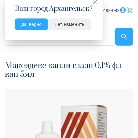
Ваш город
Архангельск
?
Весь сайт
8182 483-083
Да, верно
Нет, изменить
По названию...
Максидекс капли глазн 0,1% фл-
кап 5мл