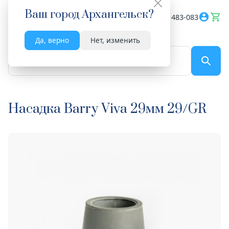
Ваш город
Архангельск
?
Весь сайт
8182 483-083
Да, верно
Нет, изменить
По названию...
Насадка Barry Viva 29мм 29/GR