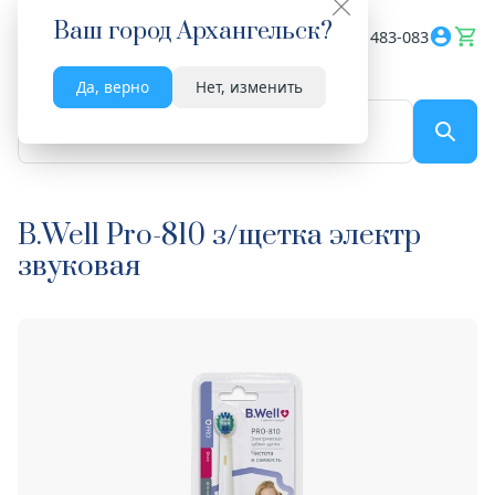
Ваш город
Архангельск
?
Весь сайт
8182 483-083
Да, верно
Нет, изменить
По названию...
B.Well Pro-810 з/щетка электр
звуковая