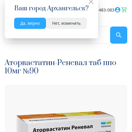
Ваш город
Архангельск
?
Весь сайт
8182 483-083
Да, верно
Нет, изменить
По названию...
Аторвастатин-Реневал таб ппо
10мг №90