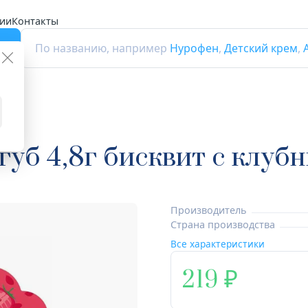
ии
Контакты
г
По названию, например
Нурофен
,
Детский крем
,
уб
/губ 4,8г бисквит с клу
Производитель
Страна производства
Все характеристики
219