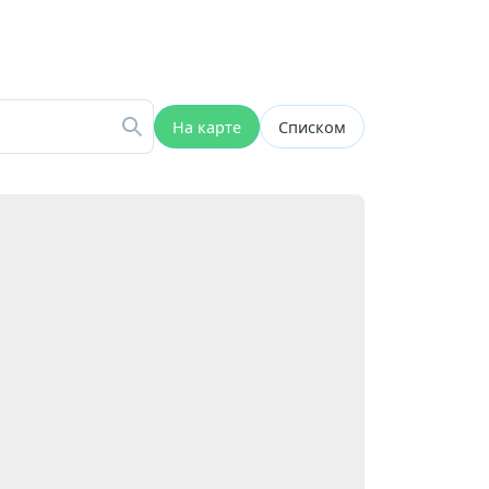
На карте
Списком