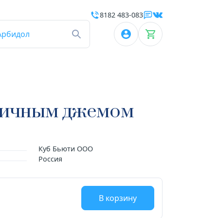
8182 483-083
Арбидол
бничным джемом
Куб Бьюти ООО
Россия
В корзину