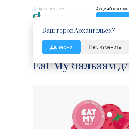
Архангельск
Акции
О компан
Катало
Ваш город
Архангельск
?
Да, верно
Нет, изменить
Главная
Каталог
Косметика
Средства для г
Eat My бальзам д