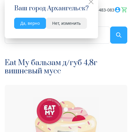
Ваш город
Архангельск
?
Весь сайт
8182 483-083
Да, верно
Нет, изменить
По названию...
Eat My бальзам д/губ 4,8г
вишневый мусс