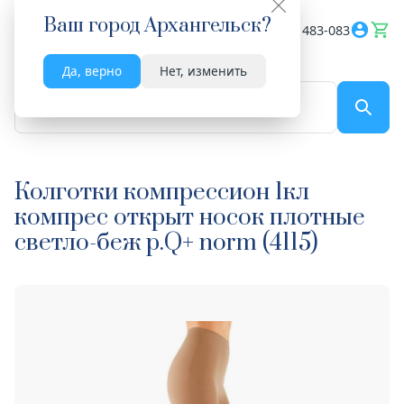
Ваш город
Архангельск
?
Весь сайт
8182 483-083
Да, верно
Нет, изменить
По названию...
Колготки компрессион 1кл
компрес открыт носок плотные
светло-беж р.Q+ norm (4115)