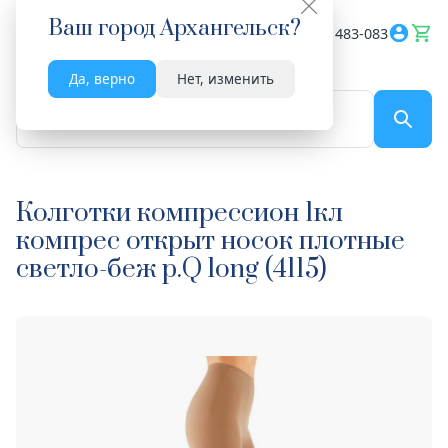
Ваш город
Архангельск
?
Весь сайт
8182 483-083
Да, верно
Нет, изменить
По названию...
Колготки компрессион 1кл
компрес открыт носок плотные
светло-беж р.Q long (4115)