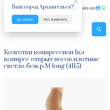
Ваш город
Архангельск
?
Весь сайт
8182 483-083
Да, верно
Нет, изменить
По названию...
Колготки компрессион 1кл
компрес открыт носок плотные
светло-беж р.M long (4115)