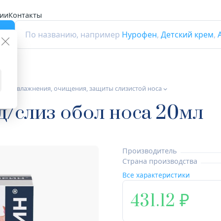
ии
Контакты
г
По названию, например
Нурофен
,
Детский крем
,
 для увлажнения, очищения, защиты слизистой носа
д/слиз обол носа 20мл
Производитель
Страна производства
Все характеристики
431.12