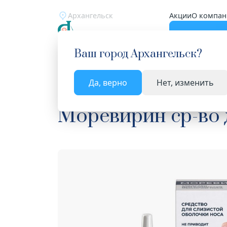
Архангельск
Акции
О компан
Катало
Ваш город
Архангельск
?
Да, верно
Нет, изменить
Главная
Каталог
Лекарства и БАД
Средства
Моревирин ср-во 