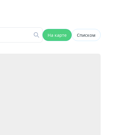
На карте
Списком