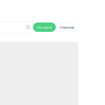
На карте
Списком