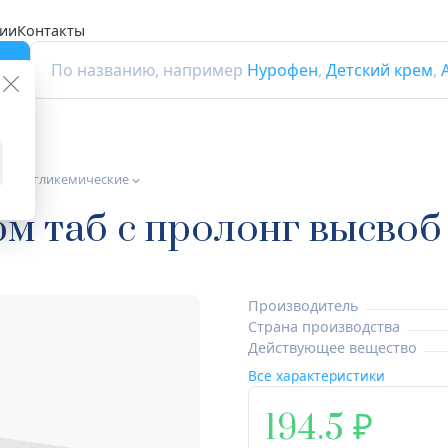
ии
Контакты
г
По названию, например
Нурофен
,
Детский крем
,
а гипогликемические
м таб с пролонг высво
Производитель
Страна производства
Действующее вещество
Все характеристики
194.5