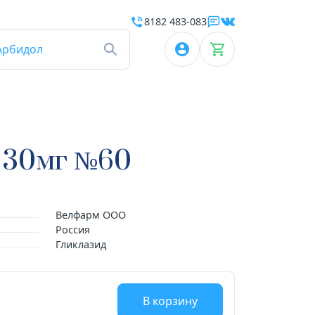
8182 483-083
Арбидол
б 30мг №60
Велфарм ООО
Россия
Гликлазид
В корзину