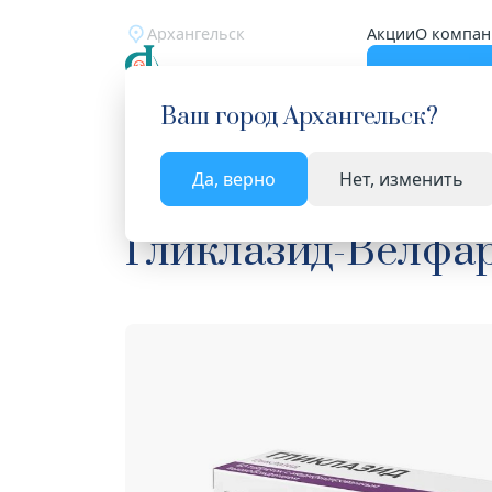
Архангельск
Акции
О компан
Катало
Ваш город
Архангельск
?
Да, верно
Нет, изменить
Главная
Каталог
Лекарства и БАД
Средств
Гликлазид-Велфар