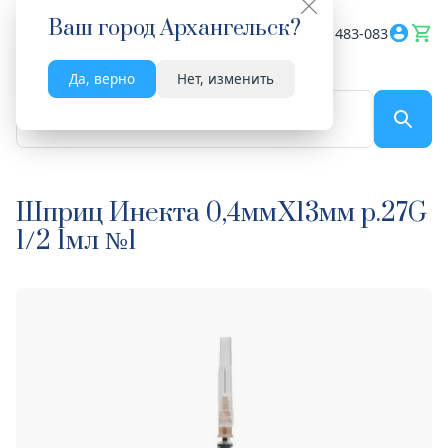
Ваш город
Архангельск
?
Весь сайт
8182 483-083
Да, верно
Нет, изменить
По названию...
Шприц Инекта 0,4ммX13мм р.27G
1/2 1мл №1