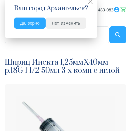
Ваш город
Архангельск
?
Весь сайт
8182 483-083
Да, верно
Нет, изменить
По названию...
Шприц Инекта 1,25ммX40мм
р.18G 1 1/2 50мл 3-х комп с иглой