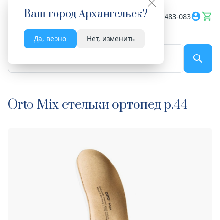
Ваш город
Архангельск
?
Весь сайт
8182 483-083
Да, верно
Нет, изменить
По названию...
Orto Mix стельки ортопед р.44