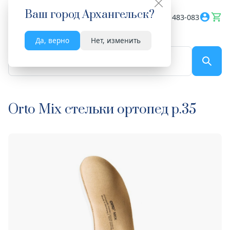
Ваш город
Архангельск
?
Весь сайт
8182 483-083
Да, верно
Нет, изменить
По названию...
Orto Mix стельки ортопед р.35