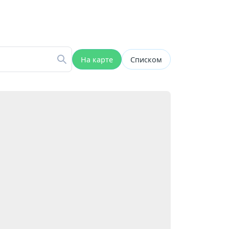
На карте
Списком