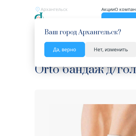
Архангельск
Акции
О компан
Катало
Ваш город
Архангельск
?
Да, верно
Нет, изменить
Главная
Каталог
Медицинские изделия
Ба
Orto бандаж д/гол