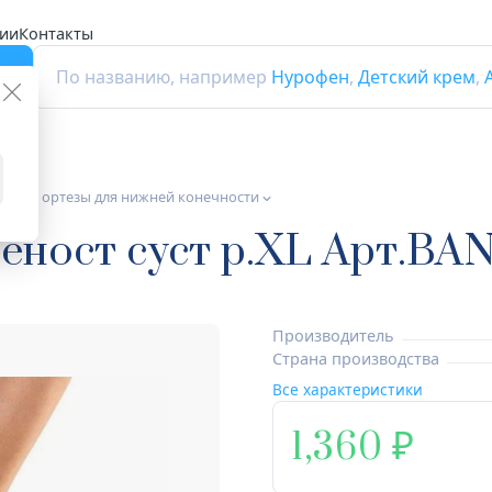
ии
Контакты
г
По названию, например
Нурофен
,
Детский крем
,
ндажи ортезы для нижней конечности
еност суст р.XL Арт.BAN
Производитель
Страна производства
Все характеристики
1,360