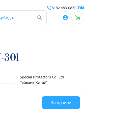
8182 483-083
Арбидол
-301
Special Protectors Co. Ltd
Тайвань(Китай)
В корзину