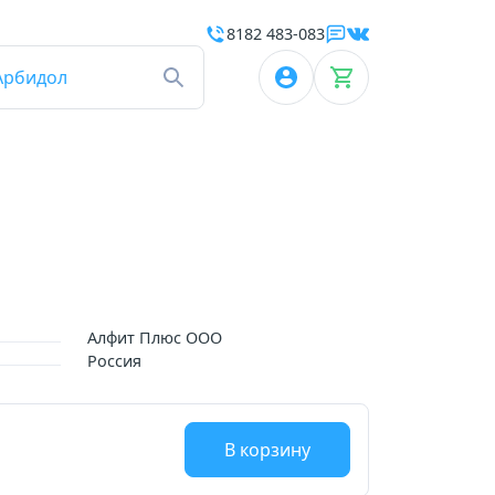
8182 483-083
Арбидол
Алфит Плюс ООО
Россия
В корзину