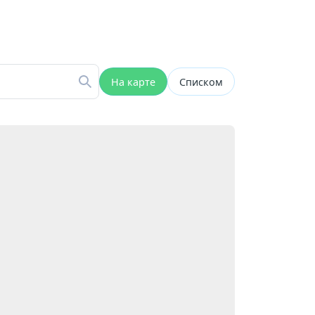
На карте
Списком