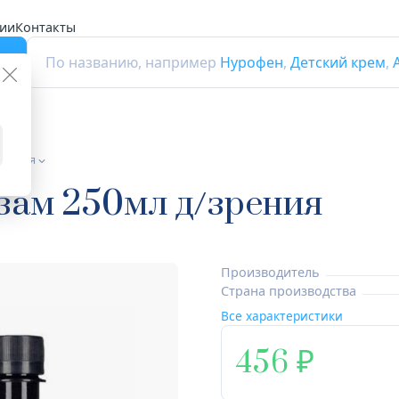
ии
Контакты
г
По названию, например
Нурофен
,
Детский крем
,
зрения
зам 250мл д/зрения
Производитель
Страна производства
Все характеристики
456