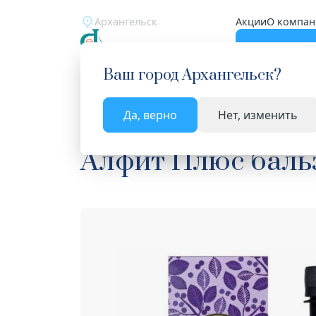
Архангельск
Акции
О компан
Катало
Ваш город
Архангельск
?
Да, верно
Нет, изменить
Главная
Каталог
Лекарства и БАД
БАД для 
Алфит Плюс баль