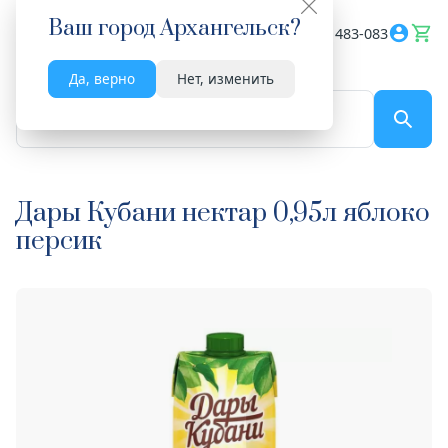
Ваш город
Архангельск
?
Весь сайт
8182 483-083
Да, верно
Нет, изменить
По названию...
Дары Кубани нектар 0,95л яблоко
персик