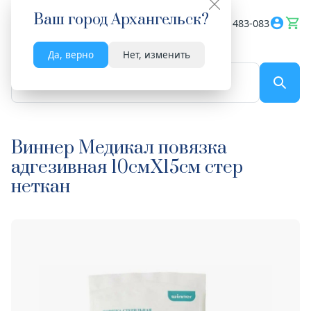
Ваш город
Архангельск
?
Весь сайт
8182 483-083
Да, верно
Нет, изменить
По названию...
Виннер Медикал повязка
адгезивная 10смX15см стер
неткан