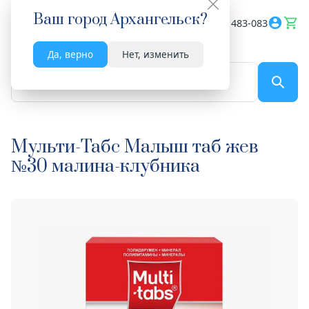
Ваш город
Архангельск
?
Весь сайт
8182 483-083
Да, верно
Нет, изменить
По названию...
Мульти-Табс Малыш таб жев
№30 малина-клубника