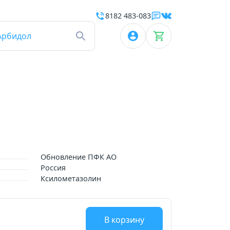
8182 483-083
Арбидол
Обновление ПФК АО
Россия
Ксилометазолин
В корзину