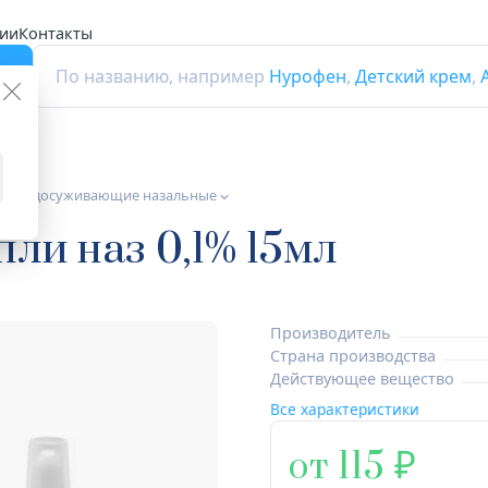
ии
Контакты
г
По названию, например
Нурофен
,
Детский крем
,
а сосудосуживающие назальные
ли наз 0,1% 15мл
Производитель
Страна производства
Действующее вещество
Все характеристики
от 115