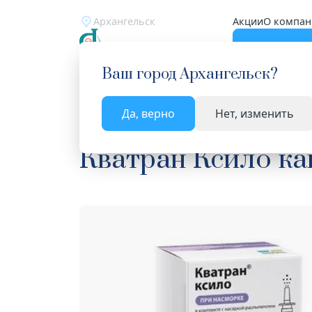
Архангельск
Акции
О компан
Катало
Ваш город
Архангельск
?
Да, верно
Нет, изменить
Главная
Каталог
Лекарства и БАД
Средств
Кватран Ксило кап