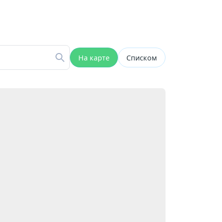
На карте
Списком