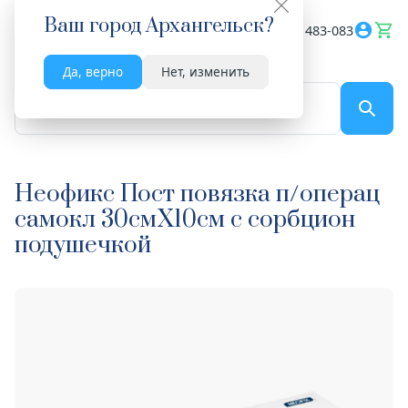
Ваш город
Архангельск
?
Весь сайт
8182 483-083
Да, верно
Нет, изменить
По названию...
Неофикс Пост повязка п/операц
самокл 30смX10см с сорбцион
подушечкой