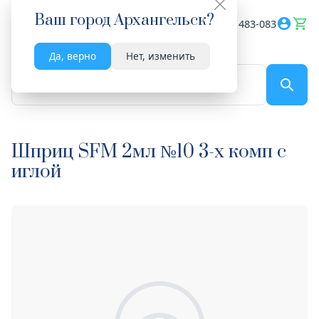
Ваш город
Архангельск
?
Весь сайт
8182 483-083
Да, верно
Нет, изменить
По названию...
Шприц SFM 2мл №10 3-х комп с
иглой