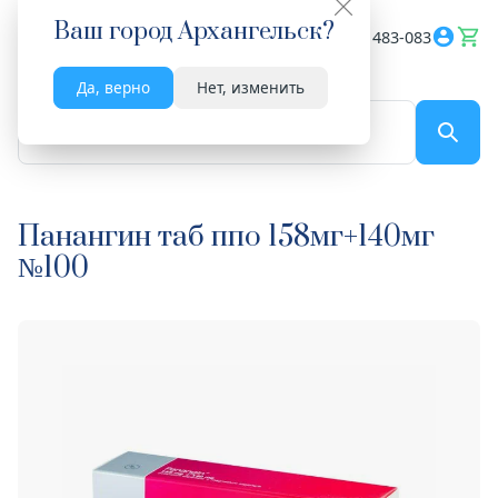
Ваш город
Архангельск
?
Весь сайт
8182 483-083
Да, верно
Нет, изменить
По названию...
Панангин таб ппо 158мг+140мг
№100