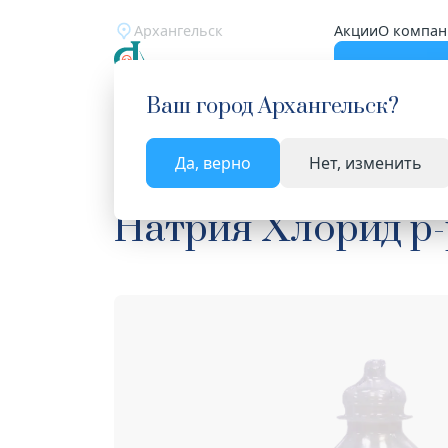
Архангельск
Акции
О компан
Катало
Ваш город
Архангельск
?
Да, верно
Нет, изменить
Главная
Каталог
Лекарства и БАД
Раствор
Натрия Хлорид р-