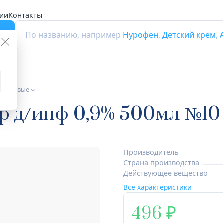
ии
Контакты
г
По названию, например
Нурофен
,
Детский крем
,
ы солевые
р д/инф 0,9% 500мл №10
Производитель
Страна производства
Действующее вещество
Все характеристики
496