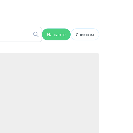
На карте
Списком