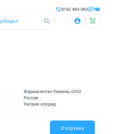
8182 483-083
Арбидол
Фармасинтез-Тюмень ООО
Россия
Натрия хлорид
В корзину