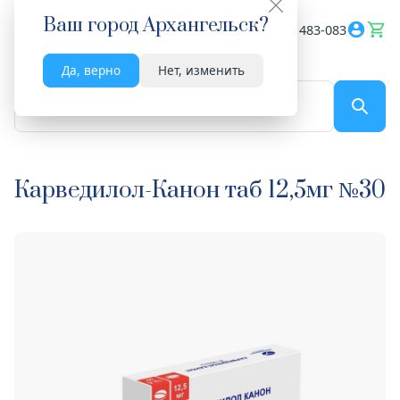
Ваш город
Архангельск
?
Весь сайт
8182 483-083
Да, верно
Нет, изменить
По названию...
Карведилол-Канон таб 12,5мг №30