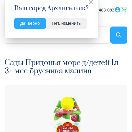
Ваш город
Архангельск
?
Весь сайт
8182 483-083
Да, верно
Нет, изменить
По названию...
Сады Придонья морс д/детей 1л
3+ мес брусника малина