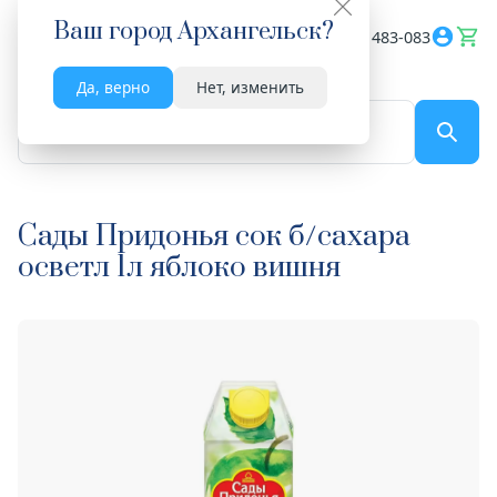
Ваш город
Архангельск
?
Весь сайт
8182 483-083
Да, верно
Нет, изменить
По названию...
Сады Придонья сок б/сахара
осветл 1л яблоко вишня