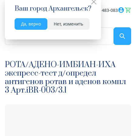
Ваш город
Архангельск
?
Весь сайт
8182 483-083
Да, верно
Нет, изменить
По названию...
РОТА/АДЕНО-ИМБИАН-ИХА
экспресс-тест д/определ
антигенов ротав и аденов компл
3 Арт.iBR-003/3.1