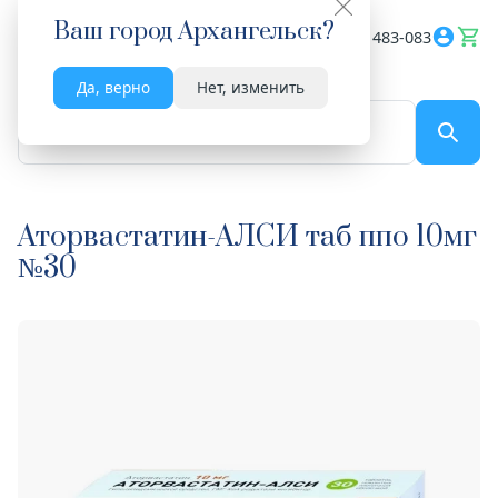
Ваш город
Архангельск
?
Весь сайт
8182 483-083
Да, верно
Нет, изменить
По названию...
Аторвастатин-АЛСИ таб ппо 10мг
№30