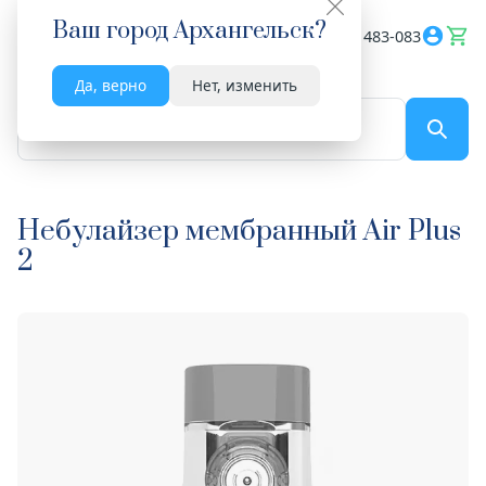
Ваш город
Архангельск
?
Весь сайт
8182 483-083
Да, верно
Нет, изменить
По названию...
Небулайзер мембранный Air Plus
2