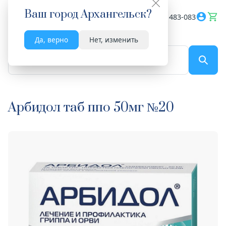
Ваш город
Архангельск
?
Весь сайт
8182 483-083
Да, верно
Нет, изменить
По названию...
Арбидол таб ппо 50мг №20