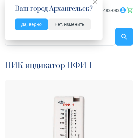
Ваш город
Архангельск
?
Весь сайт
8182 483-083
Да, верно
Нет, изменить
По названию...
ПИК-индикатор ПФИ-1